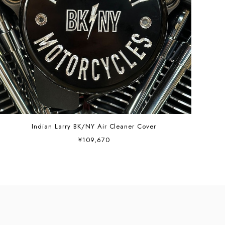
Indian Larry BK/NY Air Cleaner Cover
¥109,670