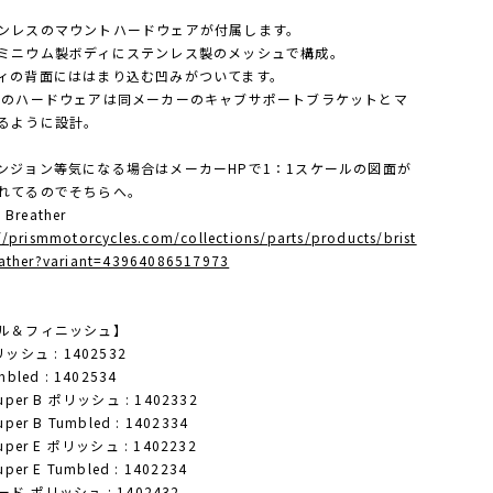
ンレスのマウントハードウェアが付属します。
ミニウム製ボディにステンレス製のメッシュで構成。
ィの背面にははまり込む凹みがついてます。
用のハードウェアは同メーカーのキャブサポートブラケットとマ
るように設計。
ンジョン等気になる場合はメーカーHPで1：1スケールの図面が
れてるのでそちらへ。
l Breather
//prismmotorcycles.com/collections/parts/products/brist
eather?variant=43964086517973
ル＆フィニッシュ】
リッシュ : 1402532
mbled : 1402534
uper B ポリッシュ : 1402332
uper B Tumbled : 1402334
uper E ポリッシュ : 1402232
uper E Tumbled : 1402234
ド ポリッシュ : 1402432