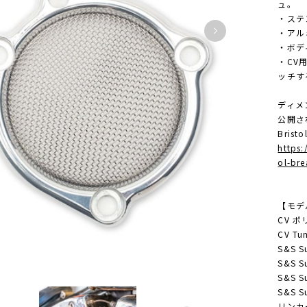
ュ。
・ステ
・アル
・ボデ
・CV
ッチす
ディメ
公開さ
Bristo
https:
ol-br
【モデ
CV ポ
CV Tu
S&S S
S&S S
S&S S
S&S S
リンカー