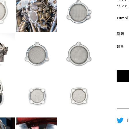
リンカー
Tum
種類
数量
T