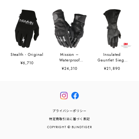
Stealth - Original
Mission –
Insulated
Waterproof
Gauntlet Siege
¥6,710
Gloves
Glove - Black
¥24,310
¥21,890
プライバシーポリシー
特定商取引法に基づく表記
COPYRIGHT © BLINDTIGER