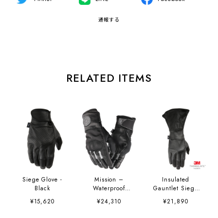
通報する
RELATED ITEMS
Siege Glove -
Mission –
Insulated
Black
Waterproof
Gauntlet Siege
Gloves
Glove - Black
¥15,620
¥24,310
¥21,890