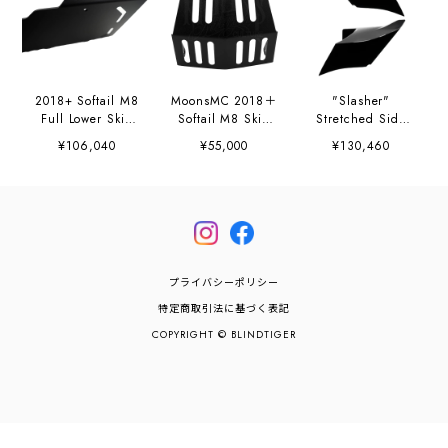
2018+ Softail M8
MoonsMC 2018＋
"Slasher"
Full Lower Skid
Softail M8 Skid
Stretched Side
Plate
Plate
Covers (2023.5-
¥106,040
¥55,000
¥130,460
2025)
プライバシーポリシー
特定商取引法に基づく表記
COPYRIGHT © BLINDTIGER