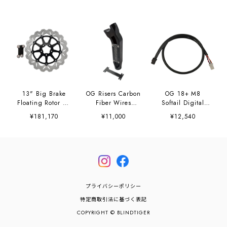
13" Big Brake
OG Risers Carbon
OG 18+ M8
Floating Rotor Kit
Fiber Wires
Softail Digital
for 18+ Softails
Bracket
Gauge Extended
¥181,170
¥11,000
¥12,540
Harness
プライバシーポリシー
特定商取引法に基づく表記
COPYRIGHT © BLINDTIGER