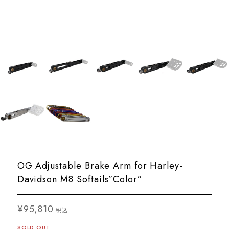
OG Adjustable Brake Arm for Harley-
Davidson M8 Softails”Color”
¥95,810
税込
SOLD OUT