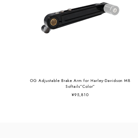
OG Adjustable Brake Arm for Harley-Davidson M8
Softails”Color”
¥95,810