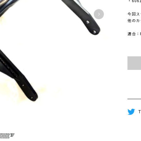
・60
今回ス
他のカ
適合：
T