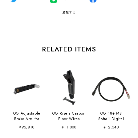
通報する
RELATED ITEMS
OG Adjustable
OG Risers Carbon
OG 18+ M8
Brake Arm for
Fiber Wires
Softail Digital
Harley-Davidson
Bracket
Gauge Extended
¥95,810
¥11,000
¥12,540
M8
Harness
Softails”Color”