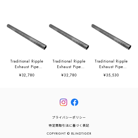
Traditional Ripple
Traditional Ripple
Traditional Ripple
Exhaust Pipe
Exhaust Pipe
Exhaust Pipe
"2"Mild Steel"
"1−3/4"Stainless
"2"Stainless
¥32,780
¥32,780
¥35,530
Steel"
Steel"
プライバシーポリシー
特定商取引法に基づく表記
COPYRIGHT © BLINDTIGER