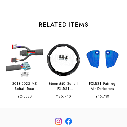
RELATED ITEMS
2018-2022 M8
MoonsMC Softail
FXLRST Fairing
Softail Rear
FXLRST
Air Deflectors
Fender Wire
Headlight
¥24,530
¥36,740
¥15,730
Harness
Bracket Kit