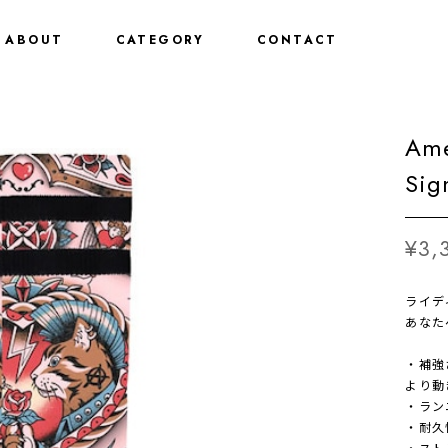
ABOUT
CATEGORY
CONTACT
Ame
Sig
¥3,
ライデ
あなた
・補強
より動
・ラン
・耐久
・スト