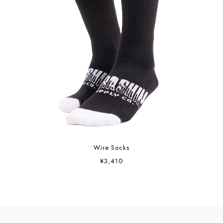
Wire Socks
¥3,410