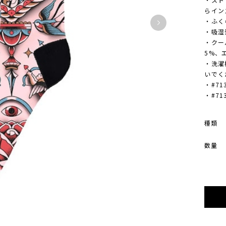
らイン
・ふく
・吸湿
・クー
5%、
・洗濯
いでく
・#71
・#71
種類
数量