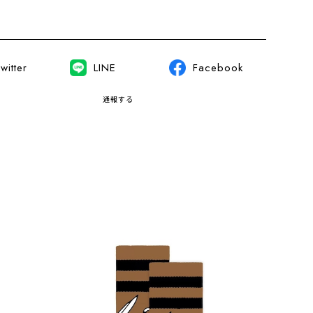
witter
LINE
Facebook
通報する