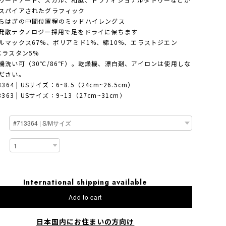
スパイアされたグラフィック
らはぎの中間位置程のミッドハイレングス
発散テクノロジー採用で足をドライに保ちます
ルマックス67%、ポリアミド1%、綿10%、エラストジエン
エラスタン5%
機洗い可（30℃/86℉）。乾燥機、漂白剤、アイロンは使用しな
ださい。
3364 | USサイズ：6~8.5（24cm~26.5cm）
3363 | USサイズ：9~13（27cm~31cm）
International shipping available
Add to cart
日本国内にお住まいの方向け