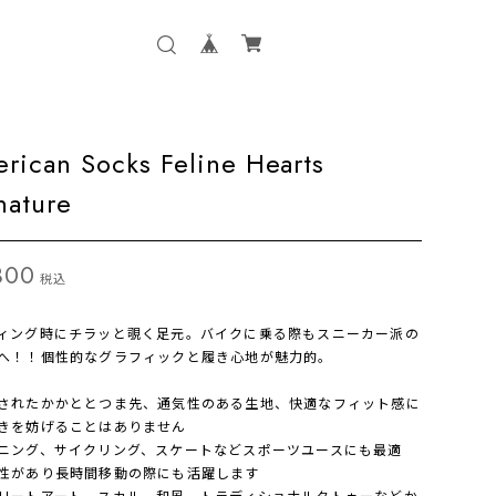
rican Socks Feline Hearts
nature
300
税込
ィング時にチラッと覗く足元。バイクに乗る際もスニーカー派の
へ！！個性的なグラフィックと履き心地が魅力的。
されたかかととつま先、通気性のある生地、快適なフィット感に
きを妨げることはありません
ニング、サイクリング、スケートなどスポーツユースにも最適
性があり長時間移動の際にも活躍します
リートアート、スカル、和風、トラディショナルタトゥーなどか