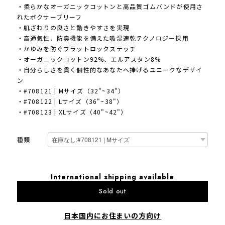
・柔らかなオーガニックコットンと高品質ゴムバンドが使用さ
れたボクサーブリーフ
・肌ざわりの良さと動きやすさを実現
・高通気性、防臭機能を備えた吸湿速乾テクノロジー採用
・かゆみを防ぐフラットロックステッチ
・オーガニックコットン92%、エルアスタン8%
・自分らしさを貫く個性的なあなたへ捧げるユニークなデザイ
ン
・#708121 | Mサイズ（32"~34"）
・#708122 | Lサイズ（36"~38"）
・#708123 | XLサイズ（40"~42"）
種類
International shipping available
Sold out
日本国内にお住まいの方向け