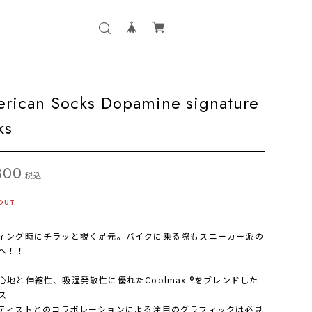
rican Socks Dopamine signature
ks
300
税込
OUT
ィング時にチラッと覗く足元。バイクに乗る際もスニーカー派の
へ！！
心地と伸縮性、吸湿発散性に優れたCoolmax ®をブレンドした
ス
ティストとのコラボレーションによる注目のグラフィックは必見