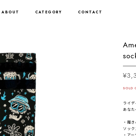
ABOUT
CATEGORY
CONTACT
Ame
soc
¥3,
SOLD 
ライデ
あなた
・履き
ソック
・アー