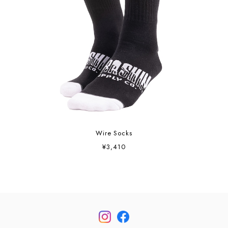
Wire Socks
¥3,410