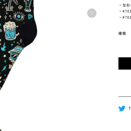
・左右
・#70
・#70
種類
T