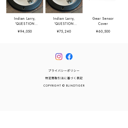
Indian Larry,
Indian Larry,
Gear Sensor
'QUESTION
'QUESTION
Cover
MARK' Derby
MARK' Derby
¥94,050
¥75,240
¥60,500
Cover / 19-24
Cover / 99-17
Softail, 2018
Dyna, 99-18
Softail FLSB, 16-
Softail, 99-15
24 Touring,
Touring, Trike
Trike, 2015
FLHTCUL, FLHTK,
07-15 Touring,
Trikes
プライバシーポリシー
特定商取引法に基づく表記
COPYRIGHT © BLINDTIGER